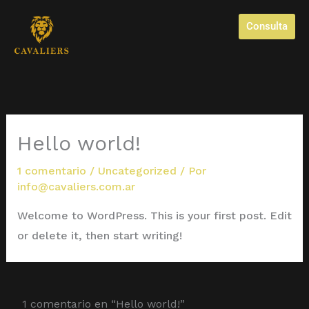
Ir
Consulta
al
contenido
Hello world!
1 comentario
/
Uncategorized
/ Por
info@cavaliers.com.ar
Welcome to WordPress. This is your first post. Edit
or delete it, then start writing!
1 comentario en “Hello world!”